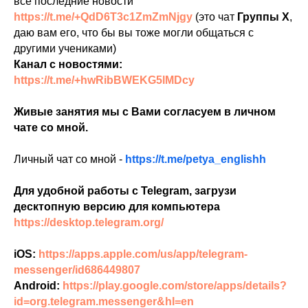
все последние новости
https://t.me/+QdD6T3c1ZmZmNjgy
(это чат
Группы Х
,
даю вам его, что бы вы тоже могли общаться с
другими учениками)
Канал с новостями:
https://t.me/+hwRibBWEKG5lMDcy
Живые занятия мы с Вами согласуем в личном
чате со мной.
Личный чат со мной -
https://t.me/petya_englishh
Для удобной работы с Telegram, загрузи
десктопную версию для компьютера
https://desktop.telegram.org/
iOS:
https://apps.apple.com/us/app/telegram-
messenger/id686449807
Android:
https://play.google.com/store/apps/details?
id=org.telegram.messenger&hl=en